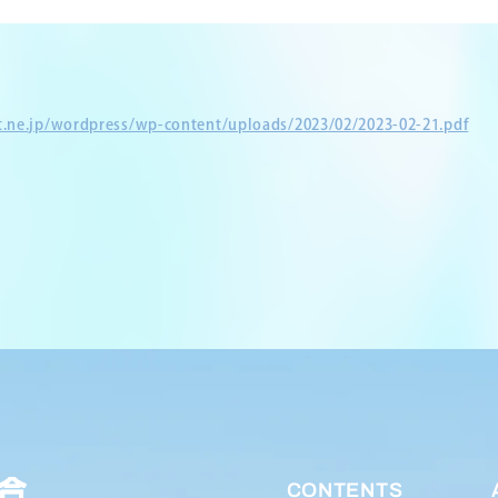
et.ne.jp/wordpress/wp-content/uploads/2023/02/2023-02-21.pdf
CONTENTS