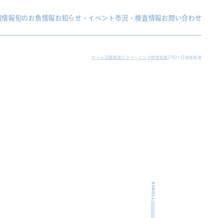
織情報
旬のお魚情報
お知らせ・イベント
市況・検査情報
お問い合わせ
ホーム
試験操業スクリーニング検査結果
2月21日検査結果
SCROLL