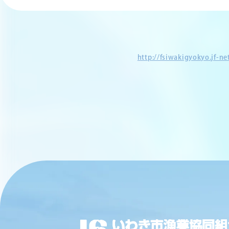
http://fsiwakigyokyo.jf-n