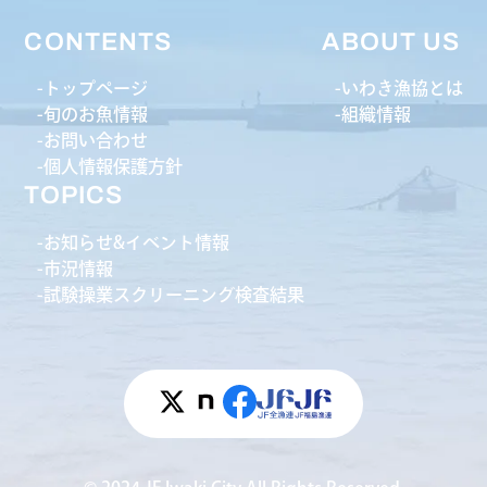
CONTENTS
ABOUT US
トップページ
いわき漁協とは
旬のお魚情報
組織情報
お問い合わせ
個人情報保護方針
TOPICS
お知らせ&イベント情報
市況情報
試験操業スクリーニング検査結果