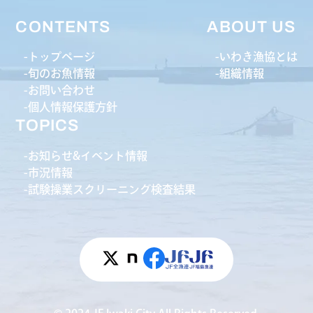
CONTENTS
ABOUT US
トップページ
いわき漁協とは
旬のお魚情報
組織情報
お問い合わせ
個人情報保護方針
TOPICS
お知らせ&イベント情報
市況情報
試験操業スクリーニング検査結果