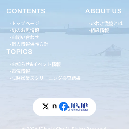
CONTENTS
ABOUT US
トップページ
いわき漁協とは
旬のお魚情報
組織情報
お問い合わせ
個人情報保護方針
TOPICS
お知らせ&イベント情報
市況情報
試験操業スクリーニング検査結果