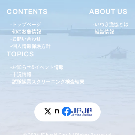
CONTENTS
ABOUT US
トップページ
いわき漁協とは
旬のお魚情報
組織情報
お問い合わせ
個人情報保護方針
TOPICS
お知らせ&イベント情報
市況情報
試験操業スクリーニング検査結果