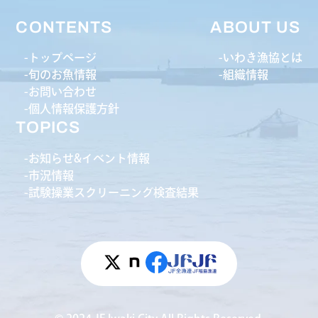
CONTENTS
ABOUT US
トップページ
いわき漁協とは
旬のお魚情報
組織情報
お問い合わせ
個人情報保護方針
TOPICS
お知らせ&イベント情報
市況情報
試験操業スクリーニング検査結果