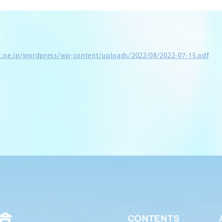
et.ne.jp/wordpress/wp-content/uploads/2022/08/2022-07-15.pdf
CONTENTS