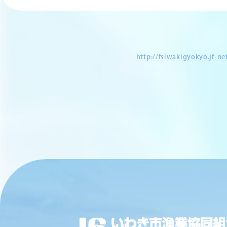
http://fsiwakigyokyo.jf-n