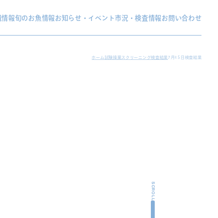
織情報
旬のお魚情報
お知らせ・イベント
市況・検査情報
お問い合わせ
ホーム
試験操業スクリーニング検査結果
7月15日検査結果
SCROLL