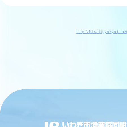
http://fsiwakigyokyo.jf-n