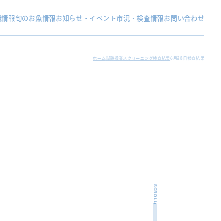
織情報
旬のお魚情報
お知らせ・イベント
市況・検査情報
お問い合わせ
ホーム
試験操業スクリーニング検査結果
6月28日検査結果
SCROLL