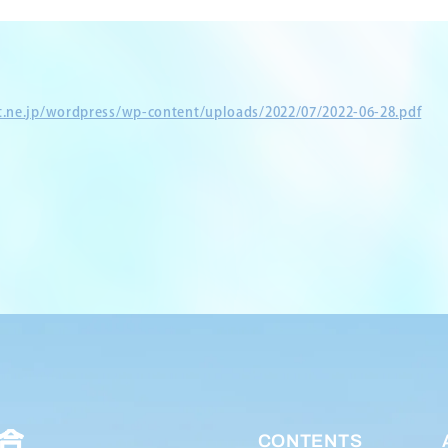
et.ne.jp/wordpress/wp-content/uploads/2022/07/2022-06-28.pdf
CONTENTS