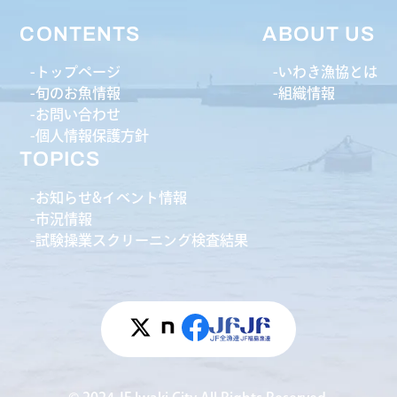
CONTENTS
ABOUT US
トップページ
いわき漁協とは
旬のお魚情報
組織情報
お問い合わせ
個人情報保護方針
TOPICS
お知らせ&イベント情報
市況情報
試験操業スクリーニング検査結果