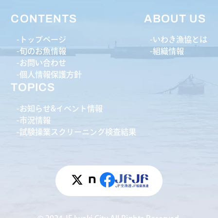
CONTENTS
ABOUT US
トップページ
いわき漁協とは
旬のお魚情報
組織情報
お問い合わせ
個人情報保護方針
TOPICS
お知らせ&イベント情報
市況情報
試験操業スクリーニング検査結果