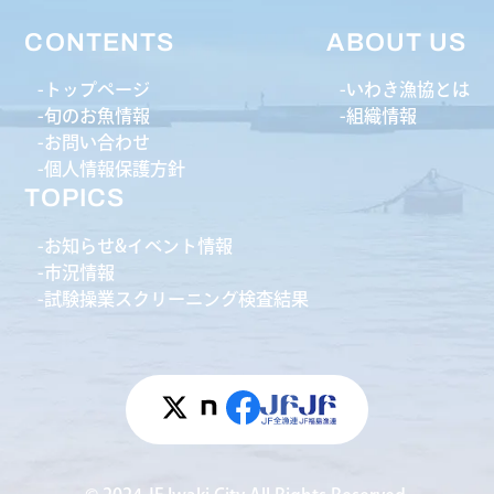
CONTENTS
ABOUT US
トップページ
いわき漁協とは
旬のお魚情報
組織情報
お問い合わせ
個人情報保護方針
TOPICS
お知らせ&イベント情報
市況情報
試験操業スクリーニング検査結果