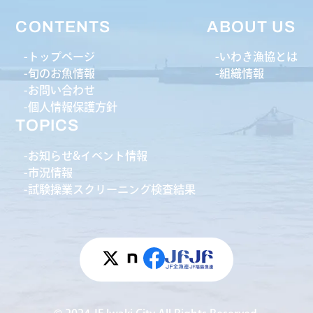
CONTENTS
ABOUT US
トップページ
いわき漁協とは
旬のお魚情報
組織情報
お問い合わせ
個人情報保護方針
TOPICS
お知らせ&イベント情報
市況情報
試験操業スクリーニング検査結果