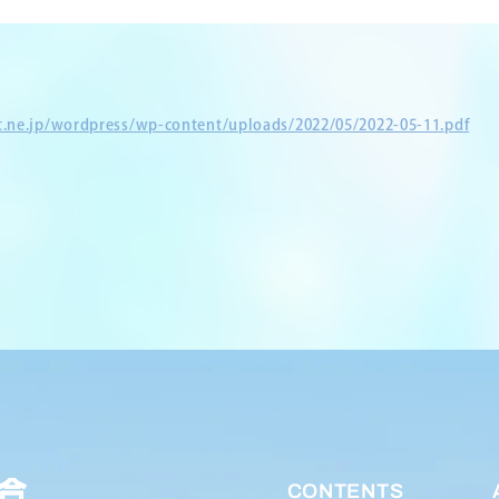
et.ne.jp/wordpress/wp-content/uploads/2022/05/2022-05-11.pdf
CONTENTS