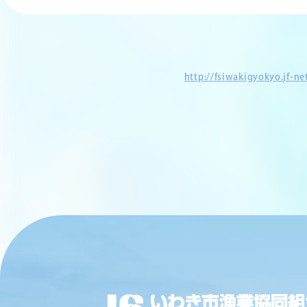
http://fsiwakigyokyo.jf-n