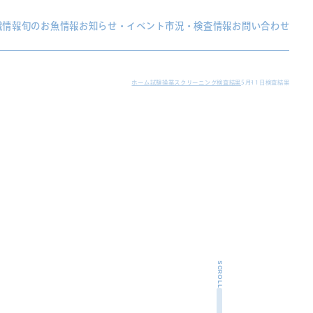
織情報
旬のお魚情報
お知らせ・イベント
市況・検査情報
お問い合わせ
ホーム
試験操業スクリーニング検査結果
5月11日検査結果
SCROLL