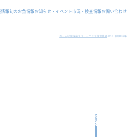
織情報
旬のお魚情報
お知らせ・イベント
市況・検査情報
お問い合わせ
ホーム
試験操業スクリーニング検査結果
4月8日検査結果
SCROLL