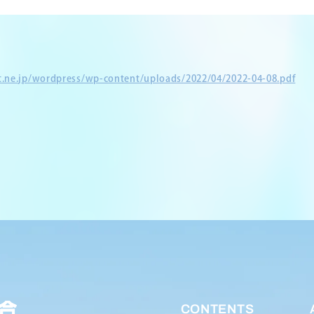
et.ne.jp/wordpress/wp-content/uploads/2022/04/2022-04-08.pdf
CONTENTS