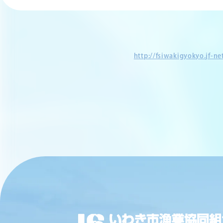
http://fsiwakigyokyo.jf-n