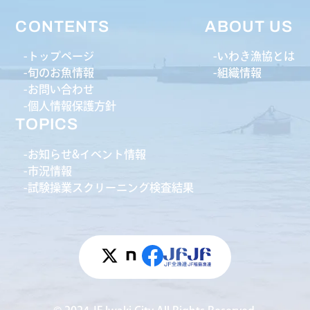
CONTENTS
ABOUT US
トップページ
いわき漁協とは
旬のお魚情報
組織情報
お問い合わせ
個人情報保護方針
TOPICS
お知らせ&イベント情報
市況情報
試験操業スクリーニング検査結果