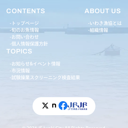
CONTENTS
ABOUT US
トップページ
いわき漁協とは
旬のお魚情報
組織情報
お問い合わせ
個人情報保護方針
TOPICS
お知らせ&イベント情報
市況情報
試験操業スクリーニング検査結果