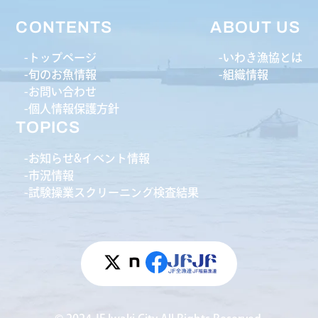
CONTENTS
ABOUT US
トップページ
いわき漁協とは
旬のお魚情報
組織情報
お問い合わせ
個人情報保護方針
TOPICS
お知らせ&イベント情報
市況情報
試験操業スクリーニング検査結果