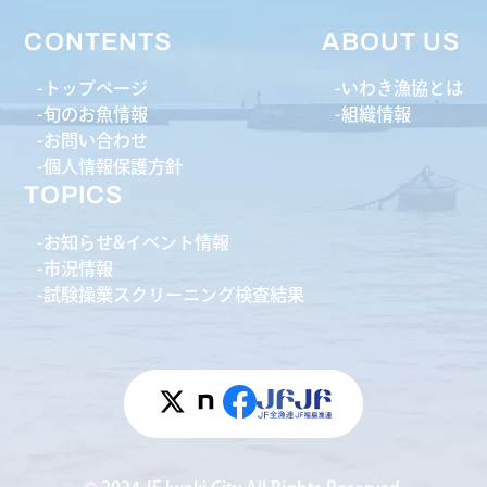
CONTENTS
ABOUT US
トップページ
いわき漁協とは
旬のお魚情報
組織情報
お問い合わせ
個人情報保護方針
TOPICS
お知らせ&イベント情報
市況情報
試験操業スクリーニング検査結果