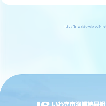
http://fsiwakigyokyo.jf-n