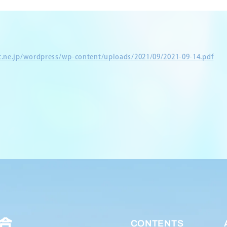
et.ne.jp/wordpress/wp-content/uploads/2021/09/2021-09-14.pdf
CONTENTS