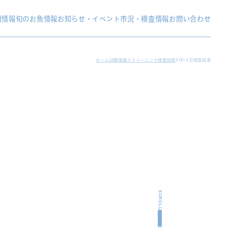
織情報
旬のお魚情報
お知らせ・イベント
市況・検査情報
お問い合わせ
ホーム
試験操業スクリーニング検査結果
9月14日検査結果
SCROLL