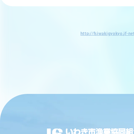
http://fsiwakigyokyo.jf-n