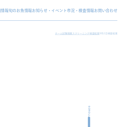
織情報
旬のお魚情報
お知らせ・イベント
市況・検査情報
お問い合わせ
ホーム
試験操業スクリーニング検査結果
9月2日検査結果
SCROLL