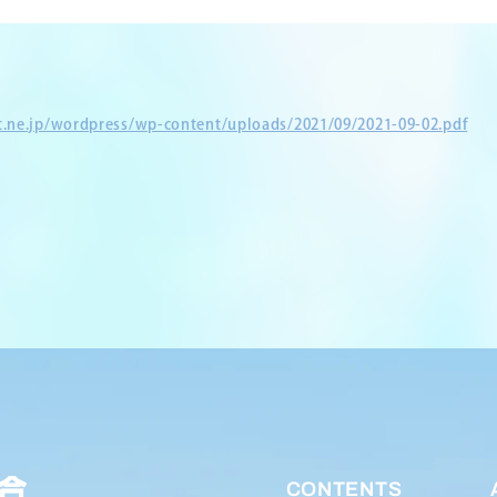
et.ne.jp/wordpress/wp-content/uploads/2021/09/2021-09-02.pdf
CONTENTS