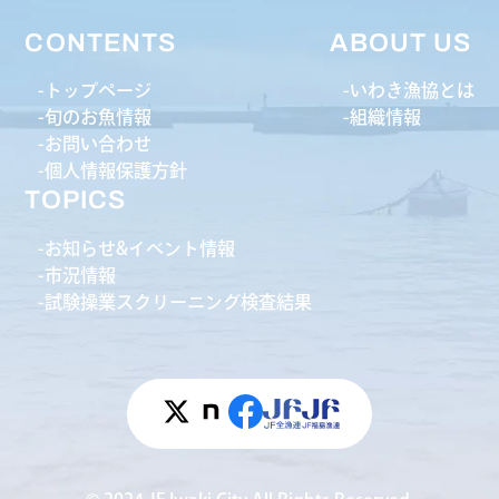
CONTENTS
ABOUT US
トップページ
いわき漁協とは
旬のお魚情報
組織情報
お問い合わせ
個人情報保護方針
TOPICS
お知らせ&イベント情報
市況情報
試験操業スクリーニング検査結果