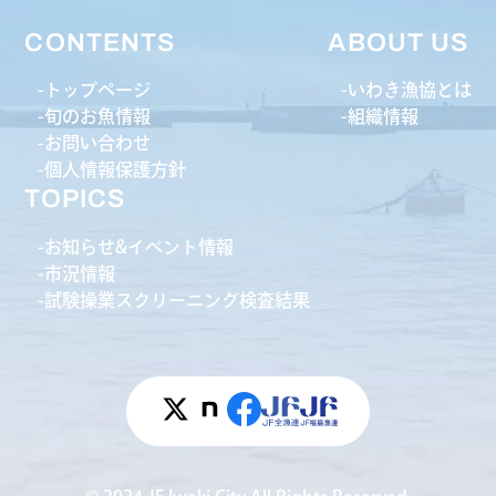
CONTENTS
ABOUT US
トップページ
いわき漁協とは
旬のお魚情報
組織情報
お問い合わせ
個人情報保護方針
TOPICS
お知らせ&イベント情報
市況情報
試験操業スクリーニング検査結果