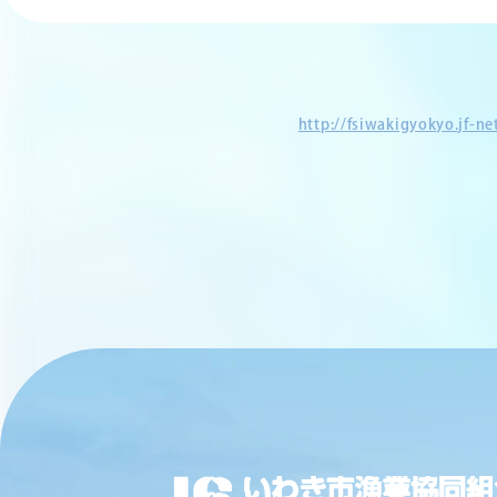
http://fsiwakigyokyo.jf-n