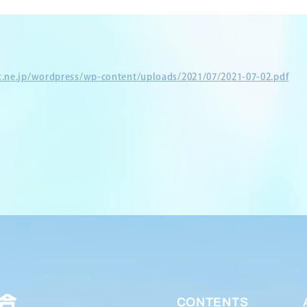
et.ne.jp/wordpress/wp-content/uploads/2021/07/2021-07-02.pdf
CONTENTS