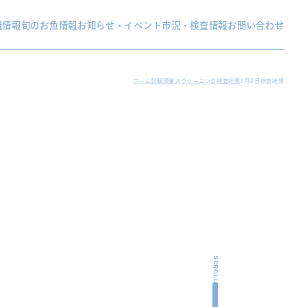
織情報
旬のお魚情報
お知らせ・イベント
市況・検査情報
お問い合わせ
ホーム
試験操業スクリーニング検査結果
7月2日検査結果
SCROLL