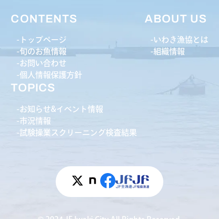
CONTENTS
ABOUT US
トップページ
いわき漁協とは
旬のお魚情報
組織情報
お問い合わせ
個人情報保護方針
TOPICS
お知らせ&イベント情報
市況情報
試験操業スクリーニング検査結果