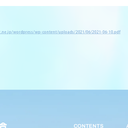
et.ne.jp/wordpress/wp-content/uploads/2021/06/2021-06-10.pdf
CONTENTS