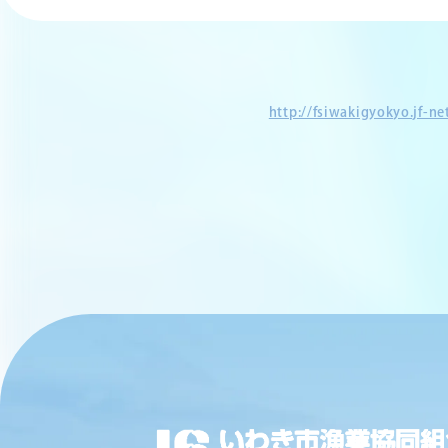
http://fsiwakigyokyo.jf-n