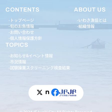
CONTENTS
ABOUT US
トップページ
いわき漁協とは
旬のお魚情報
組織情報
お問い合わせ
個人情報保護方針
TOPICS
お知らせ&イベント情報
市況情報
試験操業スクリーニング検査結果