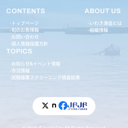
CONTENTS
ABOUT US
トップページ
いわき漁協とは
旬のお魚情報
組織情報
お問い合わせ
個人情報保護方針
TOPICS
お知らせ&イベント情報
市況情報
試験操業スクリーニング検査結果