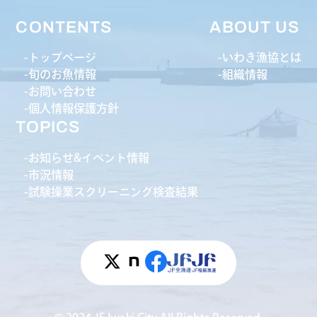
CONTENTS
ABOUT US
トップページ
いわき漁協とは
旬のお魚情報
組織情報
お問い合わせ
個人情報保護方針
TOPICS
お知らせ&イベント情報
市況情報
試験操業スクリーニング検査結果