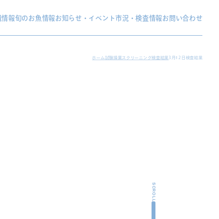
織情報
旬のお魚情報
お知らせ・イベント
市況・検査情報
お問い合わせ
ホーム
試験操業スクリーニング検査結果
3月12日検査結果
SCROLL