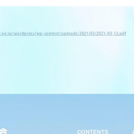
et.ne.jp/wordpress/wp-content/uploads/2021/03/2021-03-12.pdf
CONTENTS