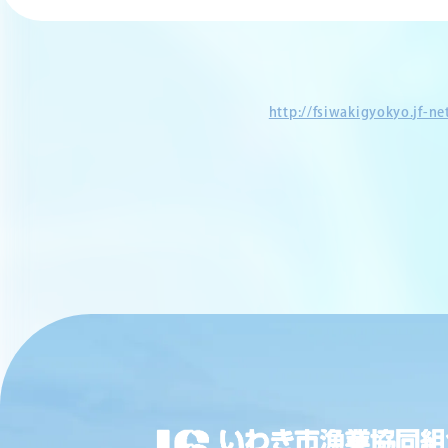
http://fsiwakigyokyo.jf-n