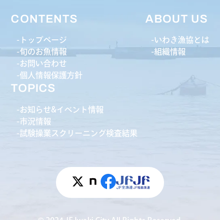
CONTENTS
ABOUT US
トップページ
いわき漁協とは
旬のお魚情報
組織情報
お問い合わせ
個人情報保護方針
TOPICS
お知らせ&イベント情報
市況情報
試験操業スクリーニング検査結果