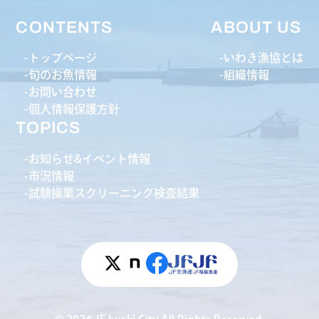
CONTENTS
ABOUT US
トップページ
いわき漁協とは
旬のお魚情報
組織情報
お問い合わせ
個人情報保護方針
TOPICS
お知らせ&イベント情報
市況情報
試験操業スクリーニング検査結果