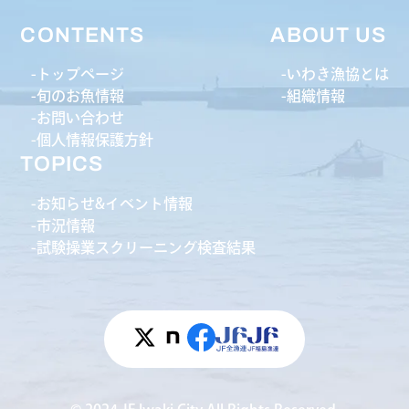
CONTENTS
ABOUT US
トップページ
いわき漁協とは
旬のお魚情報
組織情報
お問い合わせ
個人情報保護方針
TOPICS
お知らせ&イベント情報
市況情報
試験操業スクリーニング検査結果