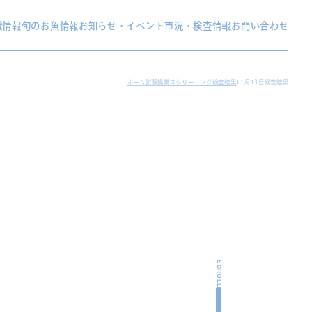
織情報
旬のお魚情報
お知らせ・イベント
市況・検査情報
お問い合わせ
ホーム
試験操業スクリーニング検査結果
11月13日検査結果
SCROLL