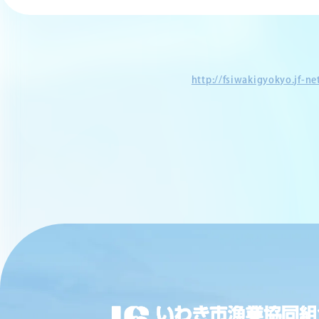
http://fsiwakigyokyo.jf-n