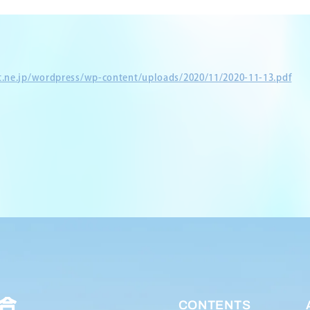
et.ne.jp/wordpress/wp-content/uploads/2020/11/2020-11-13.pdf
CONTENTS