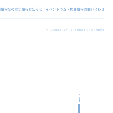
織情報
旬のお魚情報
お知らせ・イベント
市況・検査情報
お問い合わせ
ホーム
試験操業スクリーニング検査結果
10月23日検査結果
SCROLL