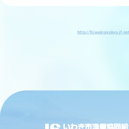
http://fsiwakigyokyo.jf-n