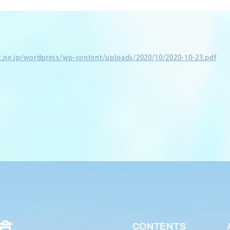
et.ne.jp/wordpress/wp-content/uploads/2020/10/2020-10-23.pdf
CONTENTS