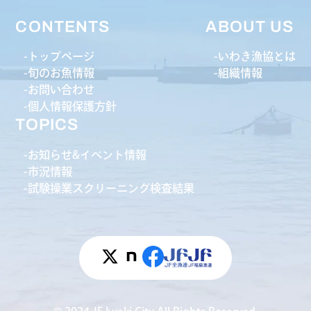
CONTENTS
ABOUT US
トップページ
いわき漁協とは
旬のお魚情報
組織情報
お問い合わせ
個人情報保護方針
TOPICS
お知らせ&イベント情報
市況情報
試験操業スクリーニング検査結果