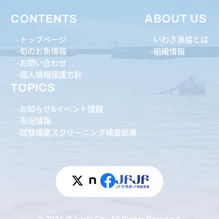
CONTENTS
ABOUT US
トップページ
いわき漁協とは
旬のお魚情報
組織情報
お問い合わせ
個人情報保護方針
TOPICS
お知らせ&イベント情報
市況情報
試験操業スクリーニング検査結果