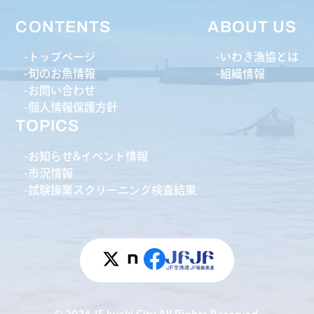
CONTENTS
ABOUT US
トップページ
いわき漁協とは
旬のお魚情報
組織情報
お問い合わせ
個人情報保護方針
TOPICS
お知らせ&イベント情報
市況情報
試験操業スクリーニング検査結果