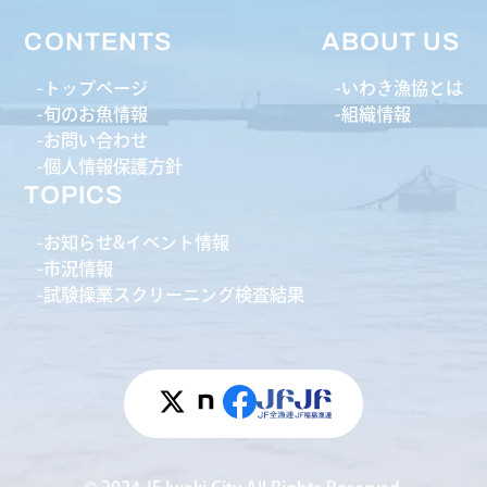
CONTENTS
ABOUT US
トップページ
いわき漁協とは
旬のお魚情報
組織情報
お問い合わせ
個人情報保護方針
TOPICS
お知らせ&イベント情報
市況情報
試験操業スクリーニング検査結果