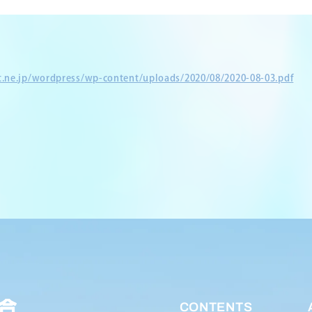
et.ne.jp/wordpress/wp-content/uploads/2020/08/2020-08-03.pdf
CONTENTS