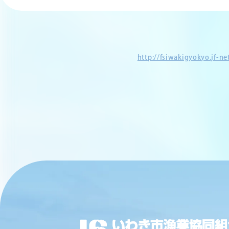
http://fsiwakigyokyo.jf-n