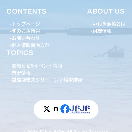
CONTENTS
ABOUT US
トップページ
いわき漁協とは
旬のお魚情報
組織情報
お問い合わせ
個人情報保護方針
TOPICS
お知らせ&イベント情報
市況情報
試験操業スクリーニング検査結果