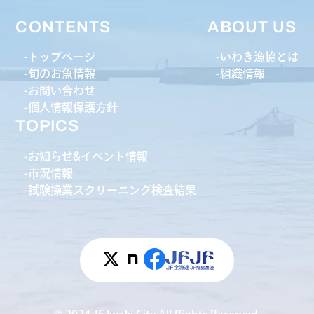
CONTENTS
ABOUT US
トップページ
いわき漁協とは
旬のお魚情報
組織情報
お問い合わせ
個人情報保護方針
TOPICS
お知らせ&イベント情報
市況情報
試験操業スクリーニング検査結果