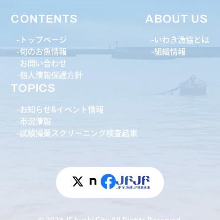
CONTENTS
ABOUT US
トップページ
いわき漁協とは
旬のお魚情報
組織情報
お問い合わせ
個人情報保護方針
TOPICS
お知らせ&イベント情報
市況情報
試験操業スクリーニング検査結果