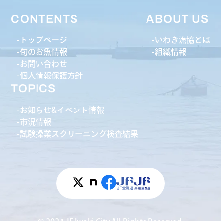
CONTENTS
ABOUT US
トップページ
いわき漁協とは
旬のお魚情報
組織情報
お問い合わせ
個人情報保護方針
TOPICS
お知らせ&イベント情報
市況情報
試験操業スクリーニング検査結果