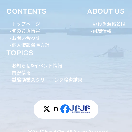
CONTENTS
ABOUT US
トップページ
いわき漁協とは
旬のお魚情報
組織情報
お問い合わせ
個人情報保護方針
TOPICS
お知らせ&イベント情報
市況情報
試験操業スクリーニング検査結果