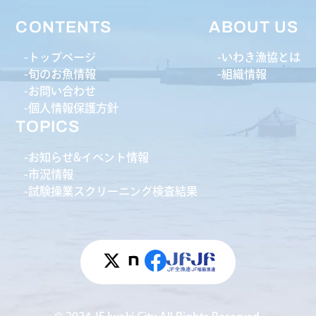
CONTENTS
ABOUT US
トップページ
いわき漁協とは
旬のお魚情報
組織情報
お問い合わせ
個人情報保護方針
TOPICS
お知らせ&イベント情報
市況情報
試験操業スクリーニング検査結果