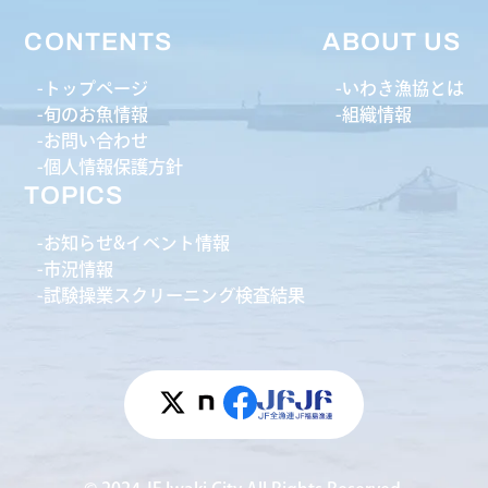
CONTENTS
ABOUT US
トップページ
いわき漁協とは
旬のお魚情報
組織情報
お問い合わせ
個人情報保護方針
TOPICS
お知らせ&イベント情報
市況情報
試験操業スクリーニング検査結果