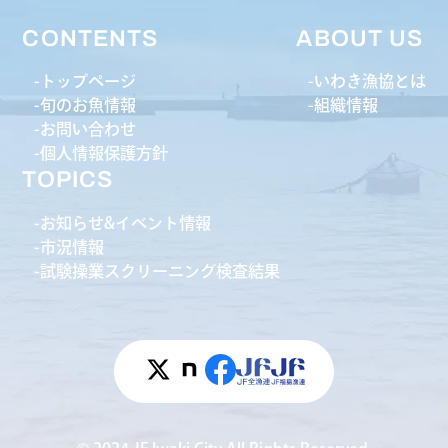
CONTENTS
ABOUT US
トップページ
いわき漁協とは
旬のお魚情報
組織情報
お問い合わせ
個人情報保護方針
TOPICS
お知らせ&イベント情報
市況情報
試験操業スクリーニング検査結果