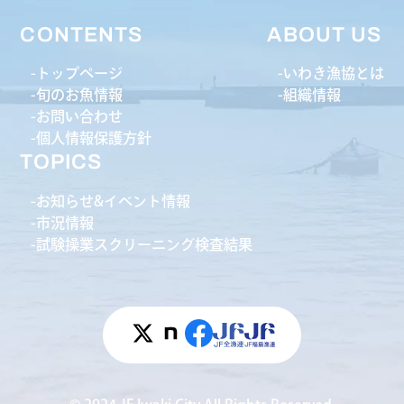
CONTENTS
ABOUT US
トップページ
いわき漁協とは
旬のお魚情報
組織情報
お問い合わせ
個人情報保護方針
TOPICS
お知らせ&イベント情報
市況情報
試験操業スクリーニング検査結果