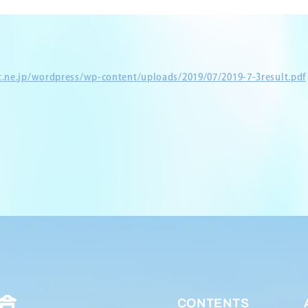
et.ne.jp/wordpress/wp-content/uploads/2019/07/2019-7-3result.pdf
CONTENTS