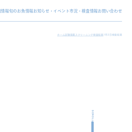
織情報
旬のお魚情報
お知らせ・イベント
市況・検査情報
お問い合わせ
ホーム
試験操業スクリーニング検査結果
7月3日検査結果
SCROLL