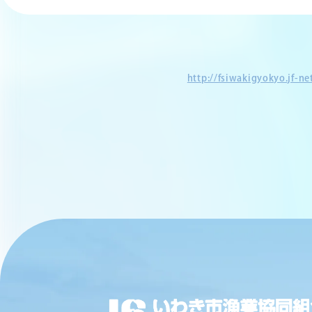
http://fsiwakigyokyo.jf-n