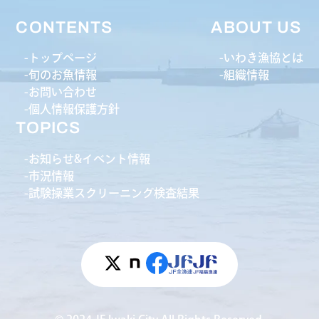
CONTENTS
ABOUT US
トップページ
いわき漁協とは
旬のお魚情報
組織情報
お問い合わせ
個人情報保護方針
TOPICS
お知らせ&イベント情報
市況情報
試験操業スクリーニング検査結果